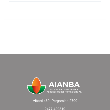
Alberti 469, Pergamino 2700
2477 429310