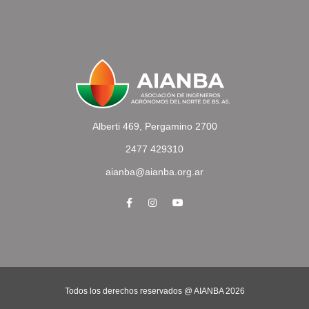
Alberti 469, Pergamino 2700
2477 429310
aianba@aianba.org.ar
Todos los derechos reservados @ AIANBA
2026